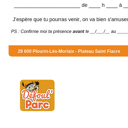
SARL Défoul'P
29600 Plourin 
Me